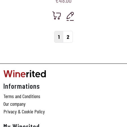
€
48.00
Page navigation
Current Page
Page
1
2
Informations
Terms and Conditions
Our company
Privacy & Cookie Policy
My Winerited