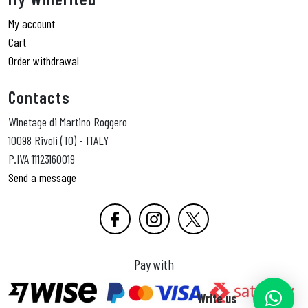
My account
Cart
Order withdrawal
Contacts
Winetage di Martino Roggero
10098 Rivoli (TO) - ITALY
P.IVA 11123160019
Send a message
Pay with
Write us